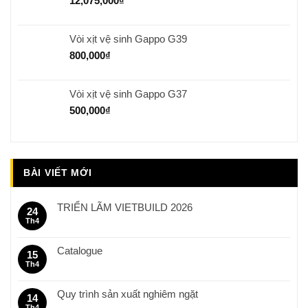
12,075,000
₫
Vòi xịt vệ sinh Gappo G39
800,000
₫
Vòi xịt vệ sinh Gappo G37
500,000
₫
BÀI VIẾT MỚI
TRIỂN LÃM VIETBUILD 2026
24
Th4
Catalogue
15
Th4
Quy trình sản xuất nghiêm ngặt
14
Th4