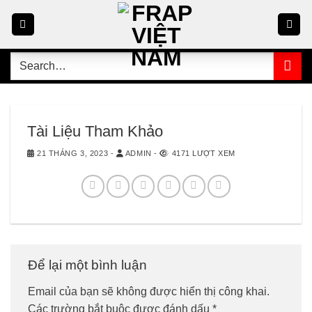
Skip
to
content
Search
for:
Tài Liệu Tham Khảo
21 THÁNG 3, 2023
-
ADMIN
-
4171 LƯỢT XEM
Để lại một bình luận
Email của bạn sẽ không được hiển thị công khai.
Các trường bắt buộc được đánh dấu
*