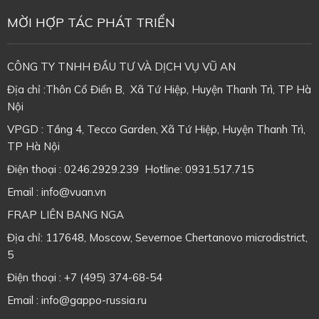
MỜI HỢP TÁC PHÁT TRIỂN
CÔNG TY TNHH ĐẦU TƯ VÀ DỊCH VỤ VŨ AN
Địa chỉ :Thôn Cổ Điển B, Xã Tứ Hiệp, Huyện Thanh Trì, TP Hà
Nội
VPGD : Tầng 4, Tecco Garden, Xã Tứ Hiệp, Huyện Thanh Trì,
TP Hà Nội
Điện thoại : 0246.2929.239 Hotline: 0931.517.715
Email : info@vuan.vn
FRAP LIÊN BANG NGA
Địa chỉ: 117648, Moscow, Severnoe Chertanovo microdistrict,
5
Điện thoại : +7 (495) 374-68-54
Email : info@gappo-russia.ru