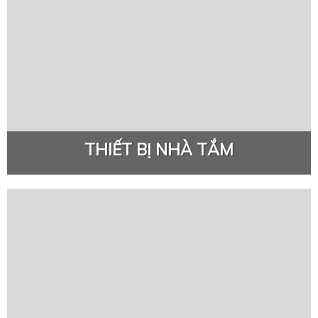
THIẾT BỊ NHÀ TẮM