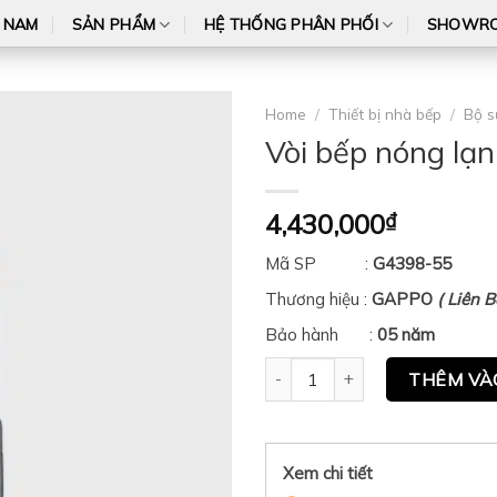
T NAM
SẢN PHẨM
HỆ THỐNG PHÂN PHỐI
SHOWR
Home
/
Thiết bị nhà bếp
/
Bộ s
Vòi bếp nóng l
4,430,000
₫
Mã SP :
G4398-55
Thương hiệu :
GAPPO
( Liên 
Bảo hành :
05 năm
Vòi bếp nóng lạnh Gappo G439
THÊM VÀ
Xem chi tiết