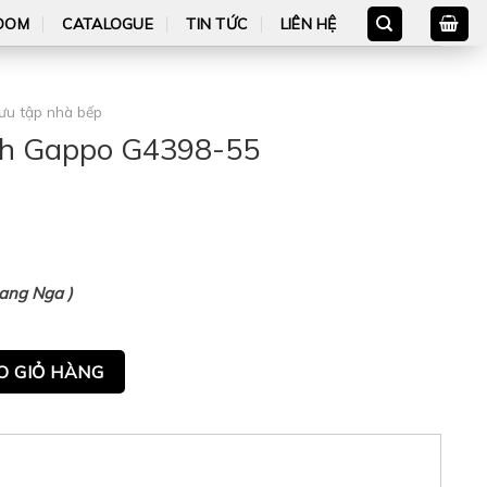
OOM
CATALOGUE
TIN TỨC
LIÊN HỆ
ưu tập nhà bếp
ạnh Gappo G4398-55
Bang Nga )
8-55 quantity
O GIỎ HÀNG