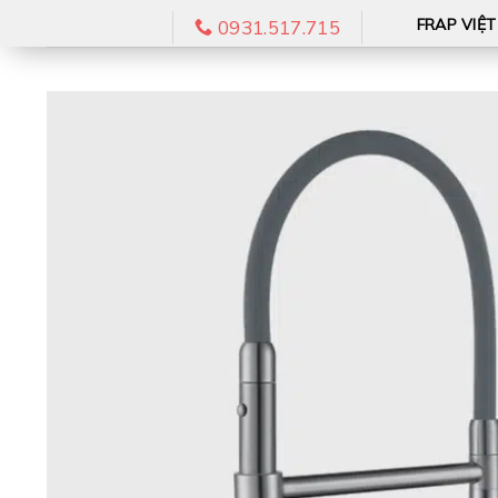
Skip
FRAP VIỆ
0931.517.715
to
content