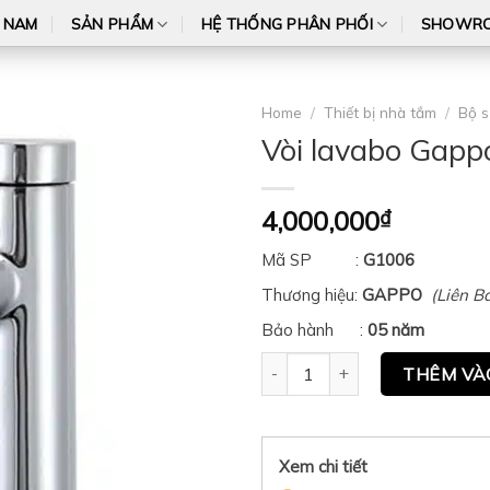
T NAM
SẢN PHẨM
HỆ THỐNG PHÂN PHỐI
SHOWR
Home
/
Thiết bị nhà tắm
/
Bộ s
Vòi lavabo Gap
4,000,000
₫
Mã SP :
G1006
Thương hiệu:
GAPPO
(Liên B
Bảo hành :
05 năm
Vòi lavabo Gappo G1006 quant
THÊM VÀ
Xem chi tiết