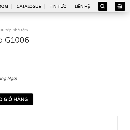
OOM
CATALOGUE
TIN TỨC
LIÊN HỆ
ưu tập nhà tắm
po G1006
ang Nga)
ity
O GIỎ HÀNG