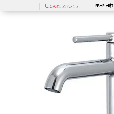
Skip
FRAP VIỆ
0931.517.715
to
content