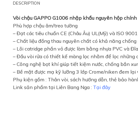
DESCRIPTION
Vòi chậu GAPPO G1006 nhập khẩu nguyên hộp chính
Phù hợp chậu âm/treo tường
– Đạt các tiêu chuẩn CE (Châu Âu) UL(Mỹ) và ISO 900
– Chất liệu đồng thau nguyên chất có khả năng chống c
– Lõi catridge phần vỏ được làm bằng nhựa PVC và Đĩa
– Đầu vòi rửa có thiết kế màng lọc nhằm để lọc những 
– Công nghệ bọt khí giúp tiết kiệm nước, chống bắn xu
– Bề mặt được mạ kỹ lưỡng 3 lớp Crome/niken đem lại 
Phụ kiện gồm : Thân vòi, sách hướng dẫn, thẻ bảo hành
Link sản phẩm tại Liên Bang Nga :
Tại đây