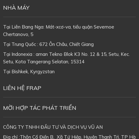
NHÀ MÁY
Tại Liên Bang Nga: Mát-xcơ-va, tiểu quận Severnoe
Chertanovo, 5
Tại Trung Quốc : 672 Ôn Châu, Chiết Giang
Tại Indonexia : aman Tekno Blok K3 No. 12 & 15, Setu, Kec.
Setu, Kota Tangerang Selatan, 15314
Tại
Bishkek, Kyrgyzstan
LIÊN HỆ FRAP
MỜI HỢP TÁC PHÁT TRIỂN
CÔNG TY TNHH ĐẦU TƯ VÀ DỊCH VỤ VŨ AN
Địa chỉ :Thôn Cổ Điển B, Xã Tứ Hiệp, Huyện Thanh Trì, TP Hà