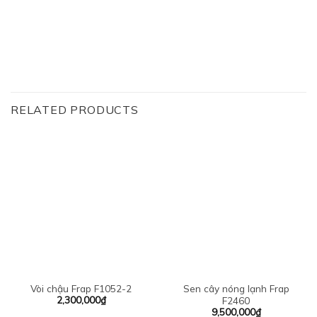
RELATED PRODUCTS
Vòi chậu Frap F1052-2
Sen cây nóng lạnh Frap
2,300,000
₫
F2460
9,500,000
₫