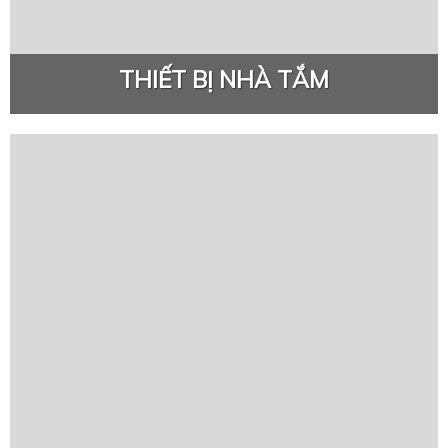
THIẾT BỊ NHÀ TẮM