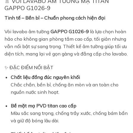
🚿 VÒI LAVABO ÂM TƯỜNG MẠ TITAN
GAPPO G1026-9
Tinh tế – Bền bỉ – Chuẩn phong cách hiện đại
Vòi lavabo âm tường
GAPPO G1026-9
là lựa chọn hoàn
hảo cho không gian phòng tắm cao cấp, tối giản nhưng
vẫn nổi bật sự sang trọng. Thiết kế âm tường giúp tối ưu
diện tích, mang lại vẻ gọn gàng và đẳng cấp cho lavabo.
✨ ĐẶC ĐIỂM NỔI BẬT
Chất liệu đồng đúc nguyên khối
Chắc chắn, bền bỉ, chống ăn mòn và an toàn cho
nguồn nước sinh hoạt.
Bề mặt mạ PVD titan cao cấp
Màu sắc sang trọng, chống trầy xước, chống bám bẩn
và giữ độ bóng lâu dài.