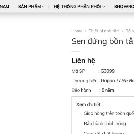
 NAM
SẢN PHẨM
HỆ THỐNG PHÂN PHỐI
SHOWR
Home
/
Thiết bị nhà tắm
/
Bộ 
Sen đứng bồn t
Liên hệ
Mã SP :
G3099
Thương hiệu :
Gappo
(
Liên Ba
Bảo hành :
5 năm
Xem chi tiết
Giao hàng trên toàn quố
Bảo hành chính hãng
Cam kết chất lượng