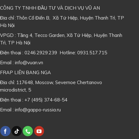
CÔNG TY TNHH ĐẦU TƯ VÀ DỊCH VỤ VŨ AN
Địa chỉ :Thôn Cổ Điển B, Xã Tứ Hiệp, Huyện Thanh Trì, TP
Hà Nội
VPGD : Tầng 4, Tecco Garden, Xã Tứ Hiệp, Huyện Thanh
Trì, TP Hà Nội
Điện thoại : 0246.2929.239 Hotline: 0931.517.715
Email : info@vuan.vn
FRAP LIÊN BANG NGA
Địa chỉ: 117648, Moscow, Severnoe Chertanovo
microdistrict, 5
Điện thoại : +7 (495) 374-68-54
Email : info@gappo-russia.ru