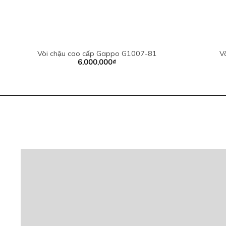
Vòi chậu cao cấp Gappo G1007-81
V
6,000,000
₫