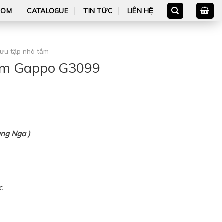
OOM
CATALOGUE
TIN TỨC
LIÊN HỆ
sưu tập nhà tắm
ắm Gappo G3099
ng Nga )
c