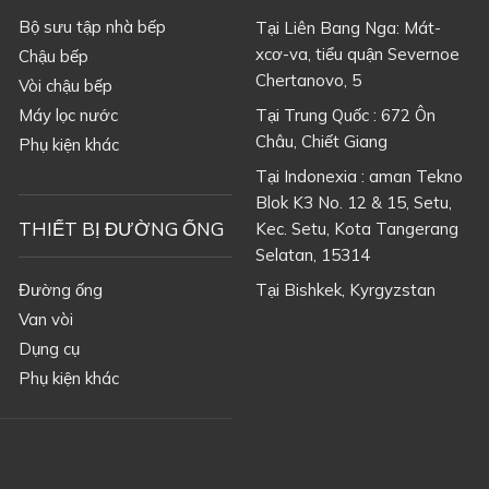
Bộ sưu tập nhà bếp
Tại Liên Bang Nga: Mát-
xcơ-va, tiểu quận Severnoe
Chậu bếp
Chertanovo, 5
Vòi chậu bếp
Máy lọc nước
Tại Trung Quốc : 672 Ôn
Châu, Chiết Giang
Phụ kiện khác
Tại Indonexia : aman Tekno
Blok K3 No. 12 & 15, Setu,
THIẾT BỊ ĐƯỜNG ỐNG
Kec. Setu, Kota Tangerang
Selatan, 15314
Đường ống
Tại
Bishkek, Kyrgyzstan
Van vòi
Dụng cụ
Phụ kiện khác