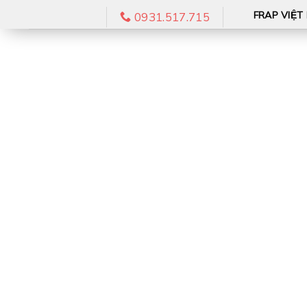
Skip
FRAP VIỆT
0931.517.715
to
content