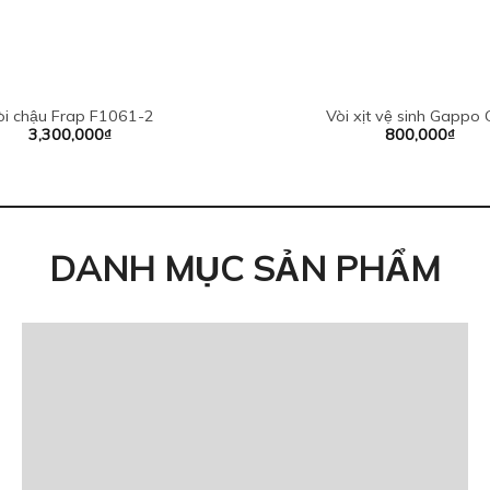
òi chậu Frap F1061-2
Vòi xịt vệ sinh Gappo
3,300,000
₫
800,000
₫
DANH MỤC SẢN PHẨM