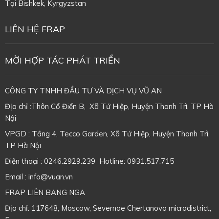
Tại
Bishkek, Kyrgyzstan
LIÊN HỆ FRAP
MỜI HỢP TÁC PHÁT TRIỂN
CÔNG TY TNHH ĐẦU TƯ VÀ DỊCH VỤ VŨ AN
Địa chỉ :Thôn Cổ Điển B, Xã Tứ Hiệp, Huyện Thanh Trì, TP Hà
Nội
VPGD : Tầng 4, Tecco Garden, Xã Tứ Hiệp, Huyện Thanh Trì,
TP Hà Nội
Điện thoại : 0246.2929.239 Hotline: 0931.517.715
Email : info@vuan.vn
FRAP LIÊN BANG NGA
Địa chỉ: 117648, Moscow, Severnoe Chertanovo microdistrict,