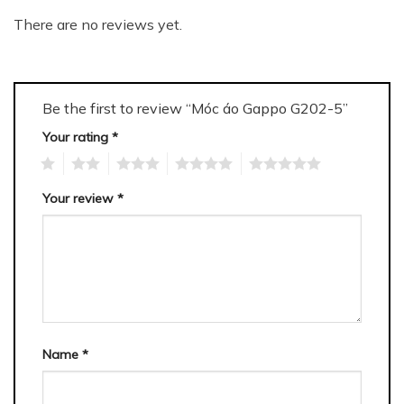
There are no reviews yet.
Be the first to review “Móc áo Gappo G202-5”
Your rating
*
1
2
3
4
5
Your review
*
Name
*