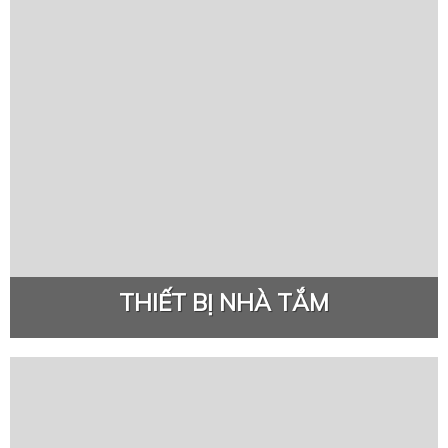
THIẾT BỊ NHÀ TẮM