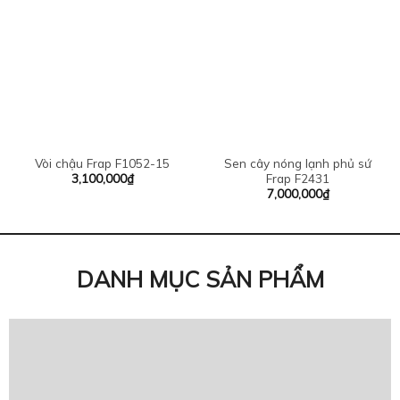
Vòi chậu Frap F1052-15
Sen cây nóng lạnh phủ sứ
3,100,000
₫
Frap F2431
7,000,000
₫
DANH MỤC SẢN PHẨM