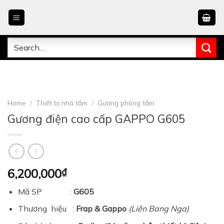
Skip
to
content
Search
for:
Home
/
Thiết bị nhà tắm
/
Gương phòng tắm
Gương điện cao cấp GAPPO G605
6,200,000
₫
Mã SP :
G605
Thương hiệu :
Frap & Gappo
(Liên Bang Nga)