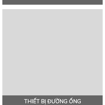
THIẾT BỊ ĐƯỜNG ỐNG