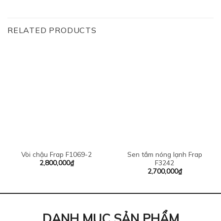
RELATED PRODUCTS
Vòi chậu Frap F1069-2
Sen tắm nóng lạnh Frap
2,800,000
₫
F3242
2,700,000
₫
DANH MỤC SẢN PHẨM