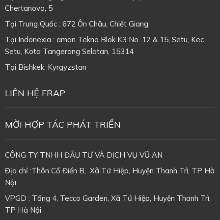
Chertanovo, 5
Tại Trung Quốc : 672 Ôn Châu, Chiết Giang
Tại Indonexia : aman Tekno Blok K3 No. 12 & 15, Setu, Kec.
Setu, Kota Tangerang Selatan, 15314
Tại
Bishkek, Kyrgyzstan
LIÊN HỆ FRAP
MỜI HỢP TÁC PHÁT TRIỂN
CÔNG TY TNHH ĐẦU TƯ VÀ DỊCH VỤ VŨ AN
Địa chỉ :Thôn Cổ Điển B, Xã Tứ Hiệp, Huyện Thanh Trì, TP Hà
Nội
VPGD : Tầng 4, Tecco Garden, Xã Tứ Hiệp, Huyện Thanh Trì,
TP Hà Nội