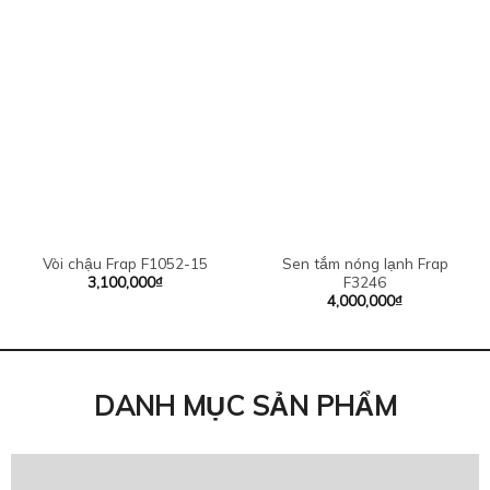
Vòi chậu Frap F1052-15
Sen tắm nóng lạnh Frap
3,100,000
₫
F3246
4,000,000
₫
DANH MỤC SẢN PHẨM