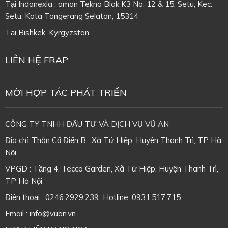
Tại Indonexia : aman Tekno Blok K3 No. 12 & 15, Setu, Kec.
Setu, Kota Tangerang Selatan, 15314
Tại
Bishkek, Kyrgyzstan
LIÊN HỆ FRAP
MỜI HỢP TÁC PHÁT TRIỂN
CÔNG TY TNHH ĐẦU TƯ VÀ DỊCH VỤ VŨ AN
Địa chỉ :Thôn Cổ Điển B, Xã Tứ Hiệp, Huyện Thanh Trì, TP Hà
Nội
VPGD : Tầng 4, Tecco Garden, Xã Tứ Hiệp, Huyện Thanh Trì,
TP Hà Nội
Điện thoại : 0246.2929.239 Hotline: 0931.517.715
Email : info@vuan.vn