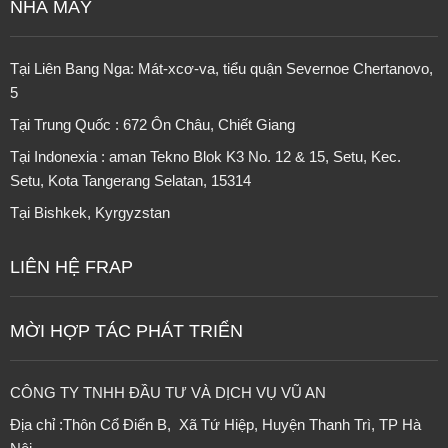
NHÀ MÁY
Tại Liên Bang Nga: Mát-xcơ-va, tiểu quận Severnoe Chertanovo,
5
Tại Trung Quốc : 672 Ôn Châu, Chiết Giang
Tại Indonexia : aman Tekno Blok K3 No. 12 & 15, Setu, Kec.
Setu, Kota Tangerang Selatan, 15314
Tại
Bishkek, Kyrgyzstan
LIÊN HỆ FRAP
MỜI HỢP TÁC PHÁT TRIỂN
CÔNG TY TNHH ĐẦU TƯ VÀ DỊCH VỤ VŨ AN
Địa chỉ :Thôn Cổ Điển B, Xã Tứ Hiệp, Huyện Thanh Trì, TP Hà