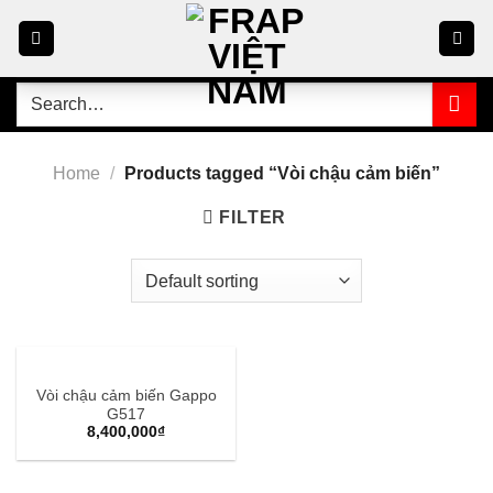
Skip
to
content
Search
for:
Home
/
Products tagged “Vòi chậu cảm biến”
FILTER
Vòi chậu cảm biến Gappo
G517
8,400,000
₫