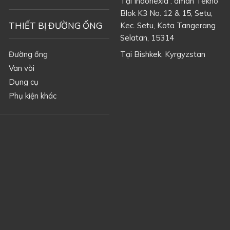
Tại Indonexia : aman Tekno
Blok K3 No. 12 & 15, Setu,
THIẾT BỊ ĐƯỜNG ỐNG
Kec. Setu, Kota Tangerang
Selatan, 15314
Đường ống
Tại
Bishkek, Kyrgyzstan
Van vòi
Dụng cụ
Phụ kiện khác