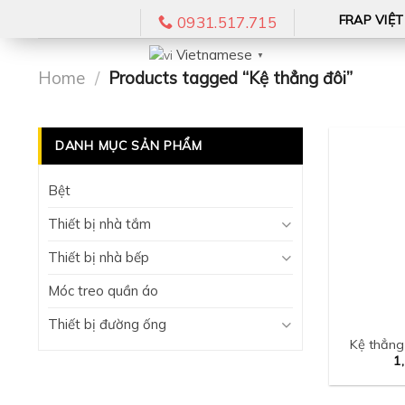
Skip
FRAP VIỆ
0931.517.715
to
Vietnamese
content
▼
Home
/
Products tagged “Kệ thẳng đôi”
DANH MỤC SẢN PHẨM
Bệt
Thiết bị nhà tắm
Thiết bị nhà bếp
Móc treo quần áo
Thiết bị đường ống
Kệ thẳng
1