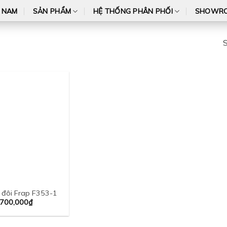
T NAM
SẢN PHẨM
HỆ THỐNG PHÂN PHỐI
SHOWR
S
 đôi Frap F353-1
,700,000
₫