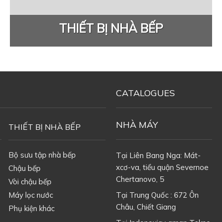
THIẾT BỊ NHÀ BẾP
CATALOGUES
NHÀ MÁY
THIẾT BỊ NHÀ BẾP
Bộ sưu tập nhà bếp
Tại Liên Bang Nga: Mát-
xcơ-va, tiểu quận Severnoe
Chậu bếp
Chertanovo, 5
Vòi chậu bếp
Máy lọc nước
Tại Trung Quốc : 672 Ôn
Châu, Chiết Giang
Phụ kiện khác