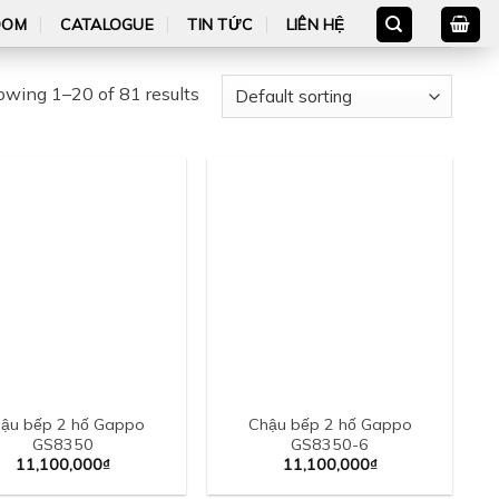
OOM
CATALOGUE
TIN TỨC
LIÊN HỆ
wing 1–20 of 81 results
ậu bếp 2 hố Gappo
Chậu bếp 2 hố Gappo
GS8350
GS8350-6
11,100,000
₫
11,100,000
₫