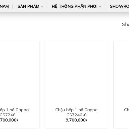
 NAM
SẢN PHẨM
HỆ THỐNG PHÂN PHỐI
SHOWR
Sho
ếp 1 hố Gappo
Chậu bếp 1 hố Gappo
Ch
GS7246
GS7246-6
,700,000
₫
9,700,000
₫