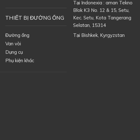
Tại Indonexia : aman Tekno
Blok K3 No. 12 & 15, Setu,
THIẾT BỊ ĐƯỜNG ỐNG
Kec. Setu, Kota Tangerang
Selatan, 15314
Đường ống
Tại
Bishkek, Kyrgyzstan
Van vòi
Dụng cụ
Phụ kiện khác