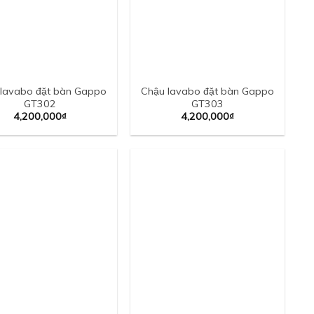
lavabo đặt bàn Gappo
Chậu lavabo đặt bàn Gappo
GT302
GT303
4,200,000
₫
4,200,000
₫