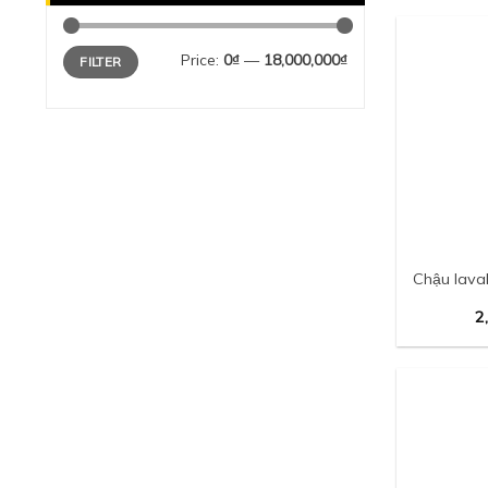
Min
Max
Price:
0₫
—
18,000,000₫
FILTER
price
price
Chậu lava
2