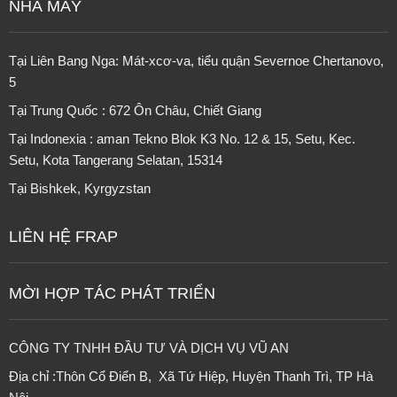
NHÀ MÁY
Tại Liên Bang Nga: Mát-xcơ-va, tiểu quận Severnoe Chertanovo,
5
Tại Trung Quốc : 672 Ôn Châu, Chiết Giang
Tại Indonexia : aman Tekno Blok K3 No. 12 & 15, Setu, Kec.
Setu, Kota Tangerang Selatan, 15314
Tại
Bishkek, Kyrgyzstan
LIÊN HỆ FRAP
MỜI HỢP TÁC PHÁT TRIỂN
CÔNG TY TNHH ĐẦU TƯ VÀ DỊCH VỤ VŨ AN
Địa chỉ :Thôn Cổ Điển B, Xã Tứ Hiệp, Huyện Thanh Trì, TP Hà