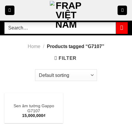
Skip
to
content
Search
for:
Home
/
Products tagged “G7107”
FILTER
Sen âm tường Gappo
G7107
15,000,000
₫