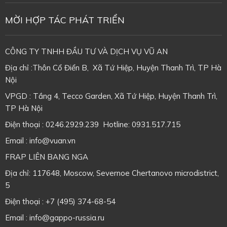
MỜI HỢP TÁC PHÁT TRIỂN
CÔNG TY TNHH ĐẦU TƯ VÀ DỊCH VỤ VŨ AN
Địa chỉ :Thôn Cổ Điển B, Xã Tứ Hiệp, Huyện Thanh Trì, TP Hà
Nội
VPGD : Tầng 4, Tecco Garden, Xã Tứ Hiệp, Huyện Thanh Trì,
TP Hà Nội
Điện thoại : 0246.2929.239 Hotline: 0931.517.715
Email : info@vuan.vn
FRAP LIÊN BANG NGA
Địa chỉ: 117648, Moscow, Severnoe Chertanovo microdistrict,
5
Điện thoại : +7 (495) 374-68-54
Email : info@gappo-russia.ru