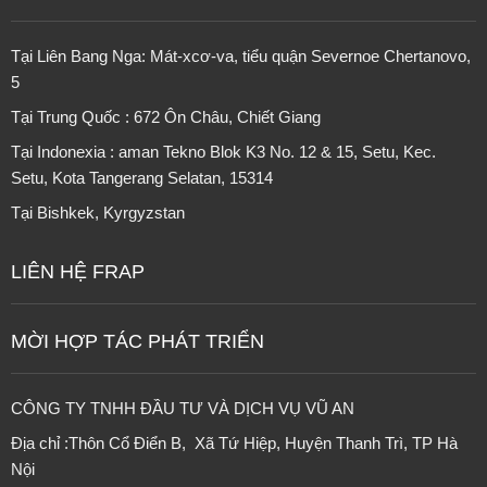
Tại Liên Bang Nga: Mát-xcơ-va, tiểu quận Severnoe Chertanovo,
5
Tại Trung Quốc : 672 Ôn Châu, Chiết Giang
Tại Indonexia : aman Tekno Blok K3 No. 12 & 15, Setu, Kec.
Setu, Kota Tangerang Selatan, 15314
Tại
Bishkek, Kyrgyzstan
LIÊN HỆ FRAP
MỜI HỢP TÁC PHÁT TRIỂN
CÔNG TY TNHH ĐẦU TƯ VÀ DỊCH VỤ VŨ AN
Địa chỉ :Thôn Cổ Điển B, Xã Tứ Hiệp, Huyện Thanh Trì, TP Hà
Nội