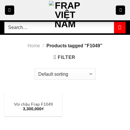
Skip
to
content
Search
for:
Home
/
Products tagged “F1049”
FILTER
Vòi chậu Frap F1049
3,300,000
₫