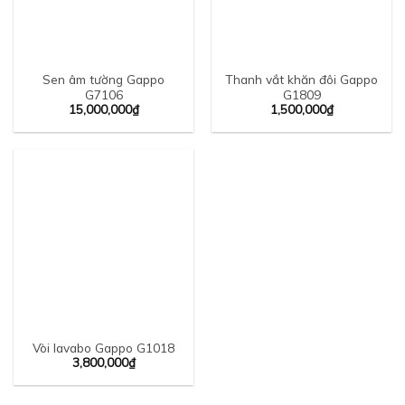
Sen âm tường Gappo
Thanh vắt khăn đôi Gappo
G7106
G1809
15,000,000
₫
1,500,000
₫
Vòi lavabo Gappo G1018
3,800,000
₫