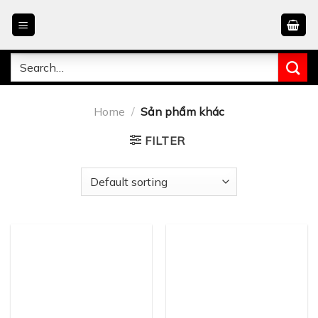
Skip
to
content
Search
for:
Home
/
Sản phẩm khác
FILTER