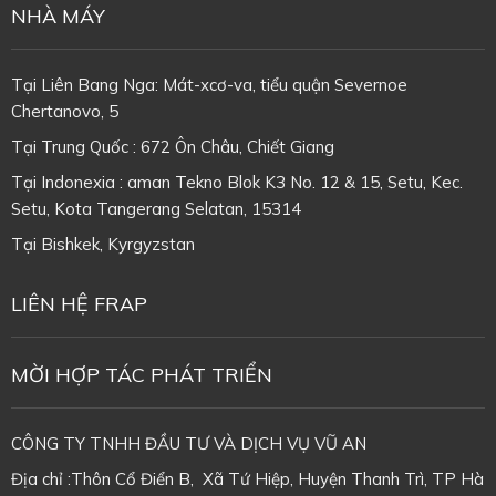
NHÀ MÁY
Tại Liên Bang Nga: Mát-xcơ-va, tiểu quận Severnoe
Chertanovo, 5
Tại Trung Quốc : 672 Ôn Châu, Chiết Giang
Tại Indonexia : aman Tekno Blok K3 No. 12 & 15, Setu, Kec.
Setu, Kota Tangerang Selatan, 15314
Tại
Bishkek, Kyrgyzstan
LIÊN HỆ FRAP
MỜI HỢP TÁC PHÁT TRIỂN
CÔNG TY TNHH ĐẦU TƯ VÀ DỊCH VỤ VŨ AN
Địa chỉ :Thôn Cổ Điển B, Xã Tứ Hiệp, Huyện Thanh Trì, TP Hà