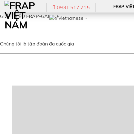
Skip
FRAP VIỆ
0931.517.715
to
GIỚI THIỆU FRAP-GAPPO
Vietnamese
content
▼
Chúng tôi là tập đoàn đa quốc gia