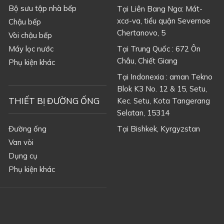
Bộ sưu tập nhà bếp
Tại Liên Bang Nga: Mát-
xcơ-va, tiểu quận Severnoe
Chậu bếp
Chertanovo, 5
Vòi chậu bếp
Máy lọc nước
Tại Trung Quốc : 672 Ôn
Châu, Chiết Giang
Phụ kiện khác
Tại Indonexia : aman Tekno
Blok K3 No. 12 & 15, Setu,
THIẾT BỊ ĐƯỜNG ỐNG
Kec. Setu, Kota Tangerang
Selatan, 15314
Đường ống
Tại
Bishkek, Kyrgyzstan
Van vòi
Dụng cụ
Phụ kiện khác