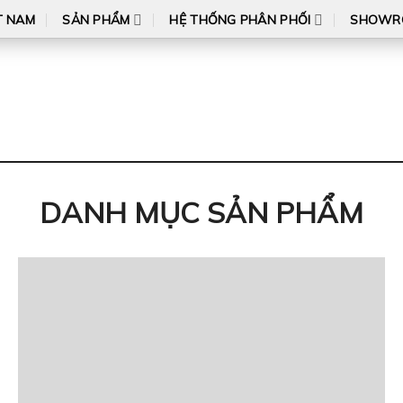
T NAM
SẢN PHẨM
HỆ THỐNG PHÂN PHỐI
SHOWR
DANH MỤC SẢN PHẨM