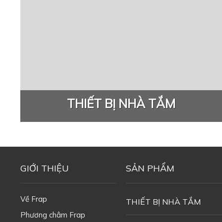
THIẾT BỊ NHÀ TẮM
GIỚI THIỆU
SẢN PHẨM
Về Frap
THIẾT BỊ NHÀ TẮM
Phương châm Frap