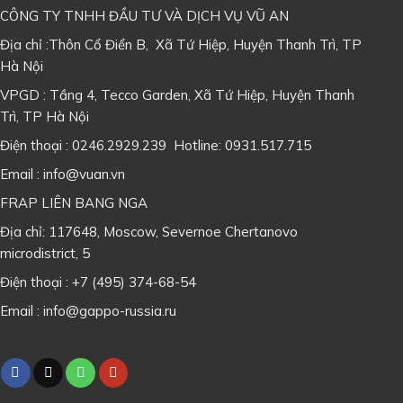
CÔNG TY TNHH ĐẦU TƯ VÀ DỊCH VỤ VŨ AN
Địa chỉ :Thôn Cổ Điển B, Xã Tứ Hiệp, Huyện Thanh Trì, TP
Hà Nội
VPGD : Tầng 4, Tecco Garden, Xã Tứ Hiệp, Huyện Thanh
Trì, TP Hà Nội
Điện thoại : 0246.2929.239 Hotline: 0931.517.715
Email : info@vuan.vn
FRAP LIÊN BANG NGA
Địa chỉ: 117648, Moscow, Severnoe Chertanovo
microdistrict, 5
Điện thoại : +7 (495) 374-68-54
Email : info@gappo-russia.ru